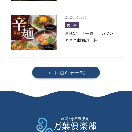
2026.08.01
食 事
夏限定 「辛麺」 ガツン
と旨辛刺激の一杯。