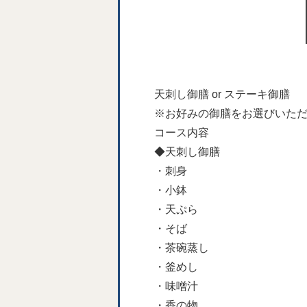
天刺し御膳 or ステーキ御膳
※お好みの御膳をお選びいた
コース内容
◆天刺し御膳
・刺身
・小鉢
・天ぷら
・そば
・茶碗蒸し
・釜めし
・味噌汁
・香の物