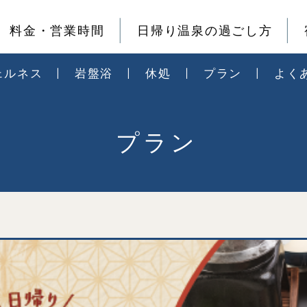
料金・営業時間
日帰り温泉の過ごし方
ェルネス
岩盤浴
休処
プラン
よく