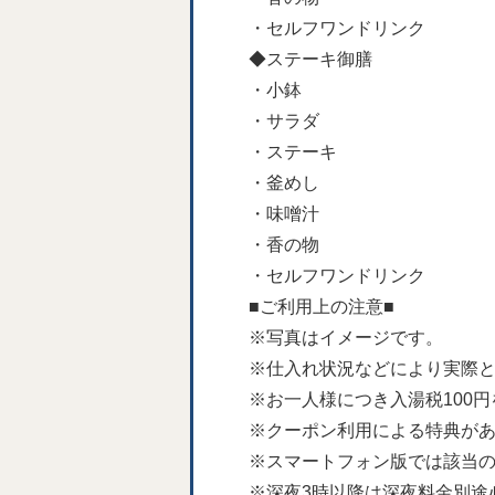
・セルフワンドリンク
◆ステーキ御膳
・小鉢
・サラダ
・ステーキ
・釜めし
・味噌汁
・香の物
・セルフワンドリンク
■ご利用上の注意■
※写真はイメージです。
※仕入れ状況などにより実際
※お一人様につき入湯税100
※クーポン利用による特典が
※スマートフォン版では該当
※深夜3時以降は深夜料金別途