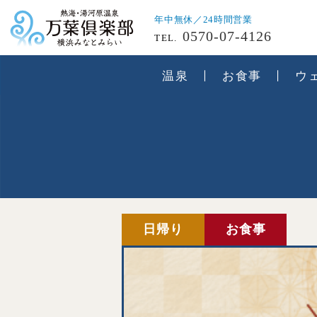
年中無休／24時間営業
0570-07-4126
TEL.
温泉
お食事
ウ
日帰り
お食事