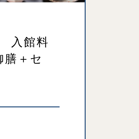
】 入館料
御膳＋セ