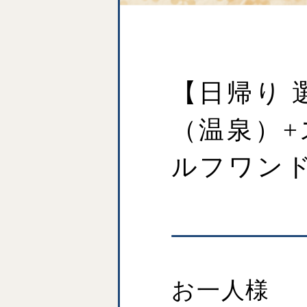
【日帰り 
（温泉）+
ルフワン
お一人様