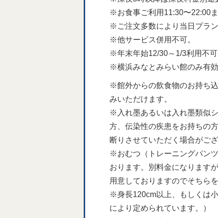
※お食事ご利用11:30〜22:00
※ご注文多数により当日プラ
※他サービス併用不可。
※年末年始12/30～1/3利用不
※横浜みなとみらい館のみ有
※館外からの飲食物のお持ち
みいただけます。
※入れ墨あるいは入れ墨類似
方、伝染性の疾患をお持ちの方
断りさせていただく場合がご
※おむつ（トレーニングパン
おります。別料金になりますが
用意しておりますのでそちらを
※身長120cm以上、もしく
により定められています。）