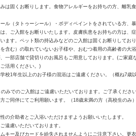
込みは固くお断りします。食物アレルギーをお持ちの方、離乳
シール（タトゥーシール）・ボディペイントをされている方、
は、ご入館をお断りいたします。皮膚疾患をお持ちの方は、症
ざいます。ペット類の持込みなどのご入館は固くお断りしてお
ツを含む）の取れていないお子様や、おむつ着用の高齢者の大
、一部店舗で貸切りのお風呂もご用意しております。(ご家庭
ご活用ください。)
は小学校1年生以上のお子様の混浴はご遠慮ください。（概ね7歳
）のみでのご入館はご遠慮いただいております。ご了承ください
方ご同伴にてご利用願います。（18歳未満の方（高校生のみ
同性の介助者とご入浴いただけますようお願いいたします。
はご遠慮いただいております。
ムキー及びカードを紛失されませんようにご注意下さい。更衣