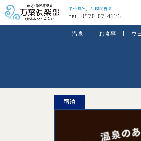
年中無休／24時間営業
0570-07-4126
TEL.
温泉
お食事
ウ
宿泊