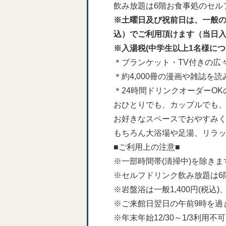
飲み放題は6階お食事処のセル
※土曜日及び祝前日は、一般のお
込）でご利用頂けます（当日
※入湯税(中学生以上1名様につ
＊ブランケット・TV付きの広
＊約4,000冊の漫画や雑誌を読
＊24時間ドリンクオーダーO
おひとりでも、カップルでも
お好きなスペースでおやすみ
もちろん大浴場や足湯、リラ
■ご利用上の注意■
※一部時間帯(清掃中)を除きま
※セルフドリンク飲み放題は6
※岩盤浴は一般1,400円(税込)
※ご来館日翌日の午前9時を過
※年末年始12/30～1/3利用不