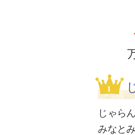
1
じゃら
みなとみ