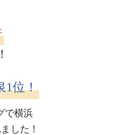
行
！
泉1位！
グで横浜
れました！