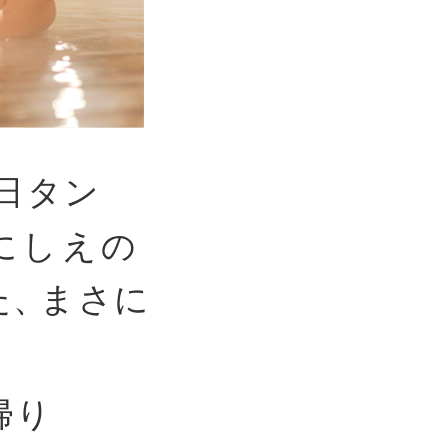
日タン
にしえの
た
、
まさ
に
！日帰り