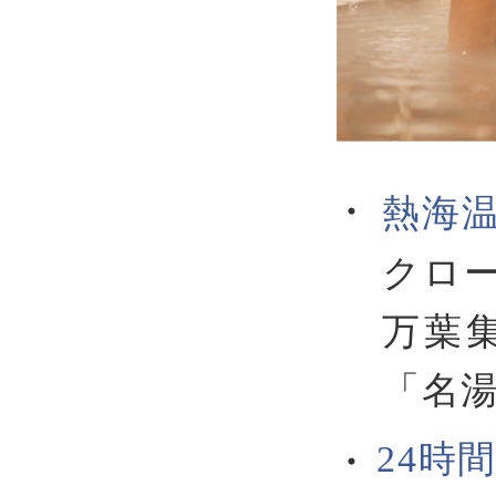
・
熱海
クロ
万葉
「名
24時
・