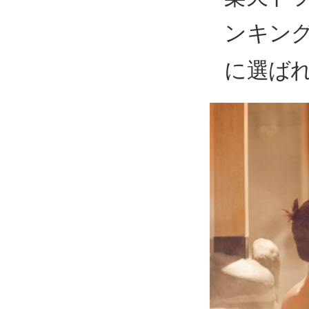
ンキング
に選ば