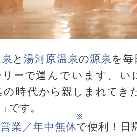
温泉
と
湯河原温泉
の
源泉
を毎
ーリーで
運んでいます。い
集の時代
から親しまれてき
湯
」
です。
※
間営業／年中無休
で便利