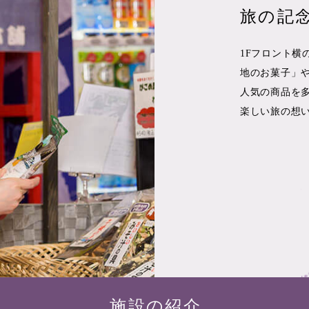
旅の記
1Fフロント横
地のお菓子」
人気の商品を
楽しい旅の想
施設の紹介