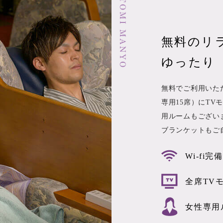
無料のリ
ゆったり
無料でご利用いた
専用15席）にT
用ルームもござい
ブランケットもご
Wi-fi完備
全席TV
女性専用